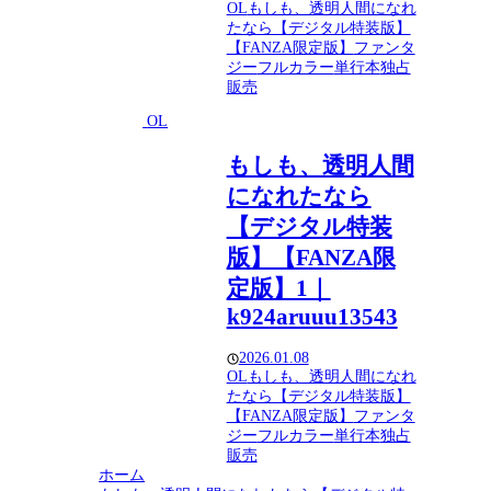
OL
もしも、透明人間になれ
たなら【デジタル特装版】
【FANZA限定版】
ファンタ
ジー
フルカラー
単行本
独占
販売
OL
もしも、透明人間
になれたなら
【デジタル特装
版】【FANZA限
定版】1｜
k924aruuu13543
2026.01.08
OL
もしも、透明人間になれ
たなら【デジタル特装版】
【FANZA限定版】
ファンタ
ジー
フルカラー
単行本
独占
販売
ホーム