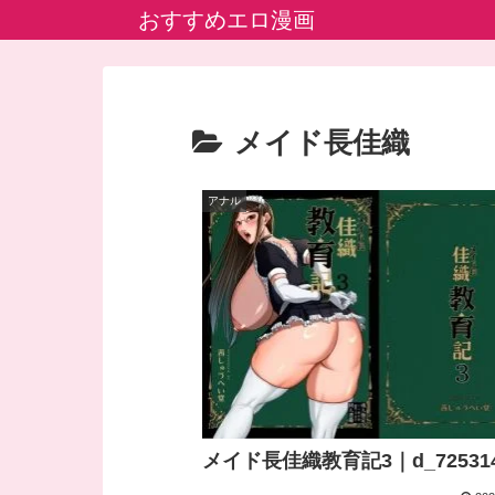
おすすめエロ漫画
メイド長佳織
アナル
メイド長佳織教育記3｜d_72531