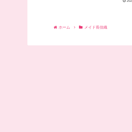
202
ホーム
メイド長佳織