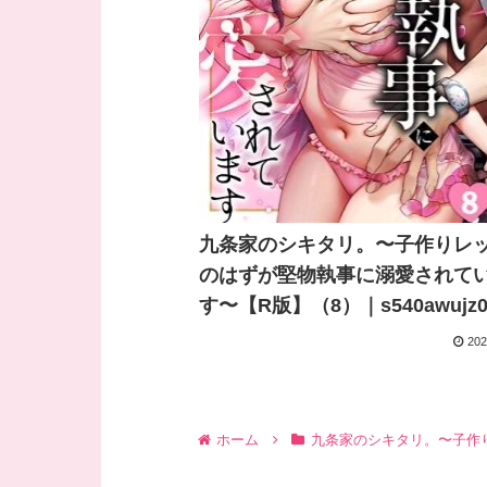
九条家のシキタリ。〜子作りレ
のはずが堅物執事に溺愛されて
す〜【R版】（8）｜s540awujz0
202
ホーム
九条家のシキタリ。〜子作