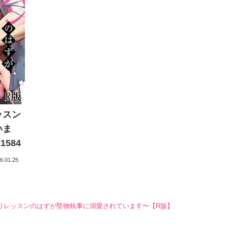
ッスン
いま
1584
6.01.25
りレッスンのはずが堅物執事に溺愛されています〜【R版】