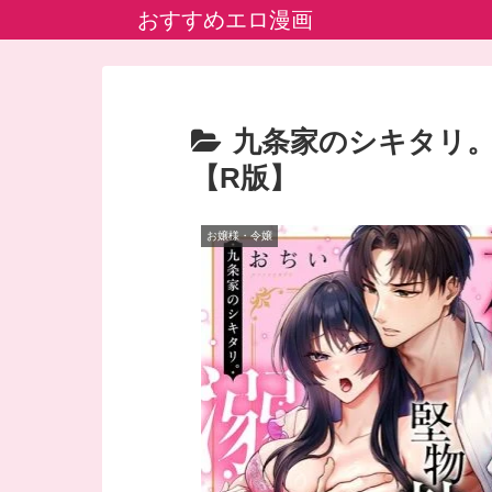
おすすめエロ漫画
九条家のシキタリ
【R版】
お嬢様・令嬢